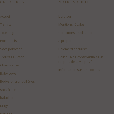
CATÉGORIES
NOTRE SOCIÉTÉ
Accueil
Livraison
T-shirts
Mentions légales
Tote Bags
Conditions d'utilisation
Porte-clefs
A propos
Sacs polochon
Paiement sécurisé
Trousses Coton
Politique de confidentialité et
respect de la vie privée
Chaussettes
Information sur les cookies
Baby Love
Bodys et grenouillères
sacs à dos
baluchons
Mugs
Bougies