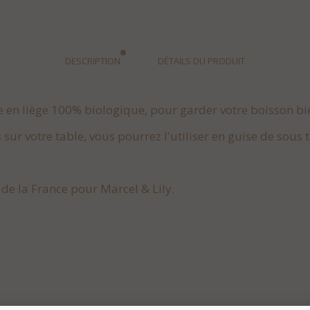
DESCRIPTION
DÉTAILS DU PRODUIT
le en liège 100% biologique, pour garder votre boisson b
 sur votre table, vous pourrez l'utiliser en guise de sous t
 de la France pour Marcel & Lily.