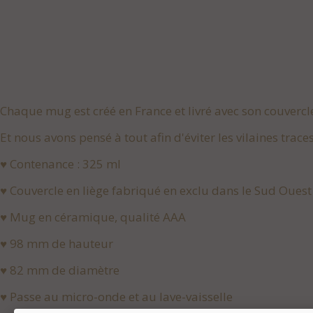
Chaque mug est créé en France et livré avec son couverc
Et nous avons pensé à tout afin d'éviter les vilaines traces
♥ Contenance : 325 ml
♥ Couvercle en liège fabriqué en exclu dans le Sud Ouest
♥ Mug en céramique, qualité AAA
♥ 98 mm de hauteur
♥ 82 mm de diamètre
♥ Passe au micro-onde et au lave-vaisselle