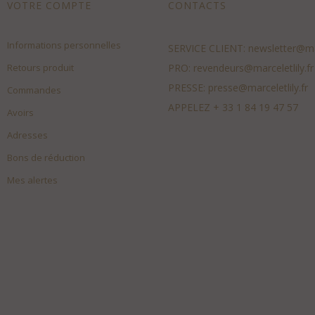
VOTRE COMPTE
CONTACTS
Informations personnelles
SERVICE CLIENT:
newsletter@mar
Retours produit
PRO:
revendeurs@marceletlily.fr
PRESSE:
presse@marceletlily.fr
Commandes
APPELEZ
+ 33 1 84 19 47 57
Avoirs
Adresses
Bons de réduction
Mes alertes