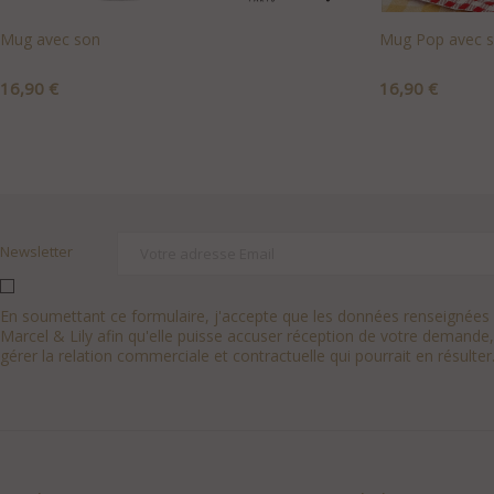
Mug avec son
Mug Pop avec 
Prix
Prix
16,90 €
16,90 €
+AJOUTER AU PANIER
+AJOUTER A
Newsletter
En soumettant ce formulaire, j'accepte que les données renseignées s
Marcel & Lily afin qu'elle puisse accuser réception de votre demande,
gérer la relation commerciale et contractuelle qui pourrait en résulter