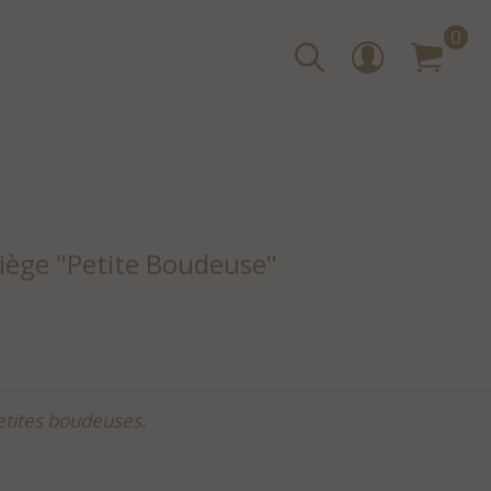
0
iège "Petite Boudeuse"
etites boudeuses.