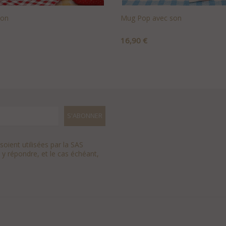
son
Mug Pop avec son
Prix
16,90 €
U PANIER
+AJOUTER AU PANIER
oient utilisées par la SAS
 y répondre, et le cas échéant,
.