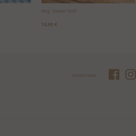
Mug "Joyeux Noël
Prix
16,90 €
+AJOUTER AU PANIER
Suivez nous