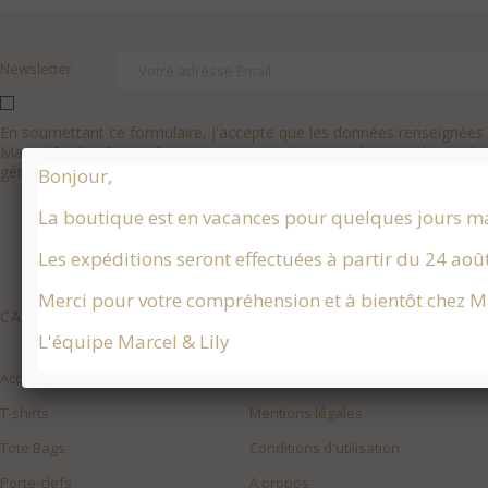
Newsletter
En soumettant ce formulaire, j'accepte que les données renseignées s
Marcel & Lily afin qu'elle puisse accuser réception de votre demande,
gérer la relation commerciale et contractuelle qui pourrait en résulter
Bonjour,
La boutique est en vacances pour quelques jours m
Les expéditions seront effectuées à partir du 24 aoû
Merci pour votre compréhension et à bientôt chez Ma
CATÉGORIES
NOTRE SOCIÉTÉ
L'équipe Marcel & Lily
Accueil
Livraison
T-shirts
Mentions légales
Tote Bags
Conditions d'utilisation
Porte-clefs
A propos