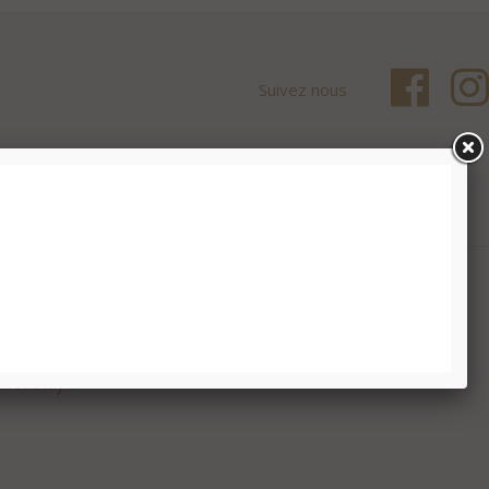
Suivez nous
celetlily.fr