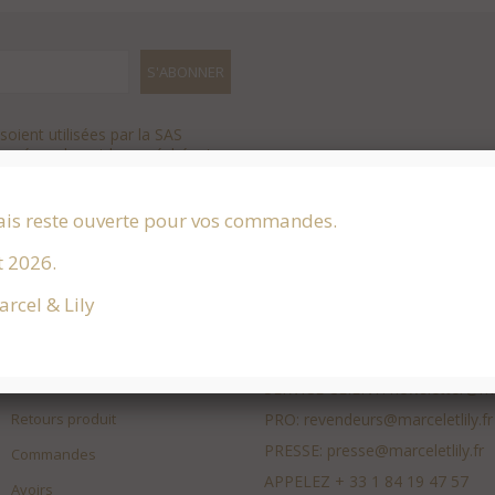
oient utilisées par la SAS
 y répondre, et le cas échéant,
.
ais reste ouverte pour vos commandes.
t 2026.
rcel & Lily
VOTRE COMPTE
CONTACTS
Informations personnelles
SERVICE CLIENT:
newsletter@mar
Retours produit
PRO:
revendeurs@marceletlily.fr
PRESSE:
presse@marceletlily.fr
Commandes
APPELEZ
+ 33 1 84 19 47 57
Avoirs