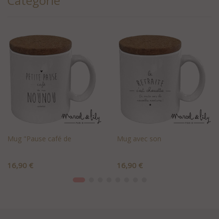
Catégorie
Mug "Pause café de
Mug avec son
Prix
Prix
16,90 €
16,90 €
+AJOUTER AU PANIER
+AJOUTER AU PANIER