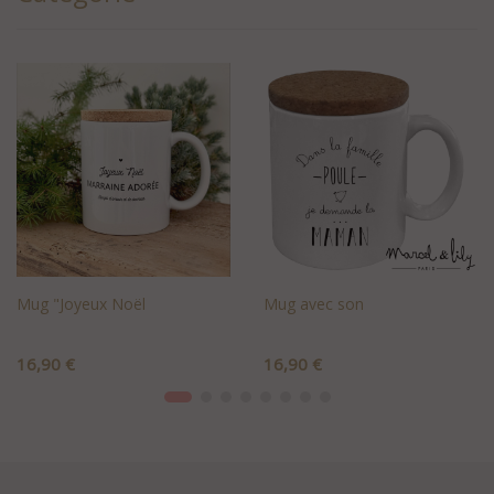
Mug "Joyeux Noël
Mug avec son
Prix
Prix
16,90 €
16,90 €
+AJOUTER AU PANIER
+AJOUTER AU PANIER