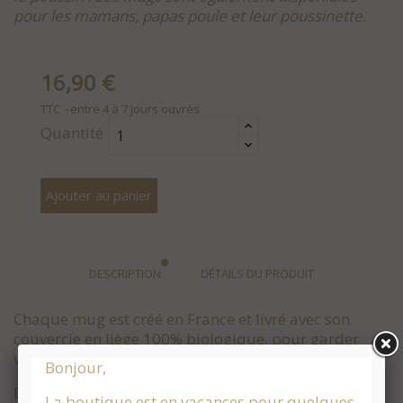
pour les mamans, papas poule et leur poussinette.
16,90 €
TTC
entre 4 à 7 jours ouvrés
Quantité
Ajouter au panier
DESCRIPTION
DÉTAILS DU PRODUIT
Chaque mug est créé en France et livré avec son
couvercle en liège 100% biologique, pour garder
votre boisson bien au chaud.
Bonjour,
Et nous avons pensé à tout afin d'éviter les vilaines
La boutique est en vacances pour quelques