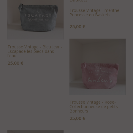
Trousse Vintage - menthe-
Princesse en Baskets
Prix
25,00 €
+AJOUTER AU PANIER
Trousse Vintage - Bleu Jean-
Escapade les pieds dans
l'eau
Prix
25,00 €
+AJOUTER AU PANIER
Trousse Vintage - Rose-
Collectionneuse de petits
Bonheurs
Prix
25,00 €
+AJOUTER AU PANIER