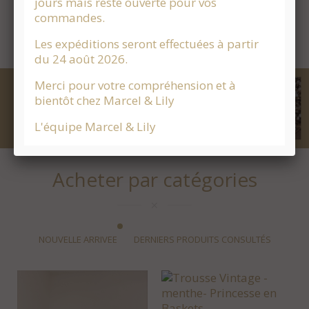
jours mais reste ouverte pour vos
ressemblent.
commandes.
Les expéditions seront effectuées à partir
du 24 août 2026.
Merci pour votre compréhension et à
bientôt chez Marcel & Lily
L'équipe Marcel & Lily
Acheter par catégories
NOUVELLE ARRIVEE
DERNIERS PRODUITS CONSULTÉS