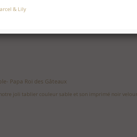
rcel & Lily
ble- Papa Roi des Gâteaux
otre joli tablier couleur sable et son imprimé noir velo