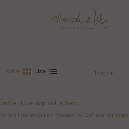
view_module
list
Grille
Liste
Trier par :
darine - Love- imprimé léopard
notre joli tablier couleur mandarine LOVE avec son impr