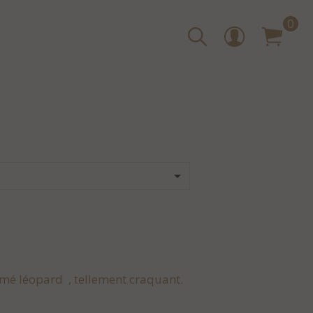
0

imé léopard , tellement craquant.