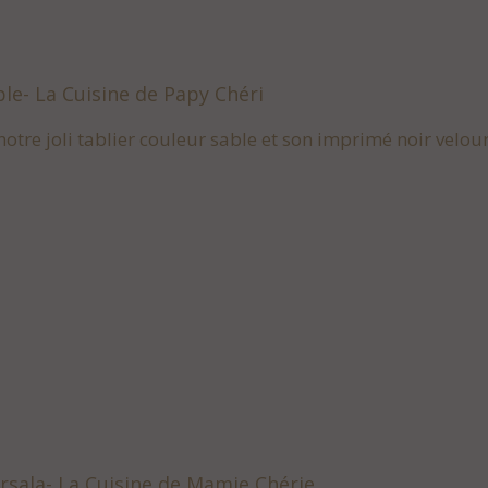
ble- La Cuisine de Papy Chéri
otre joli tablier couleur sable et son imprimé noir velou
arsala- La Cuisine de Mamie Chérie