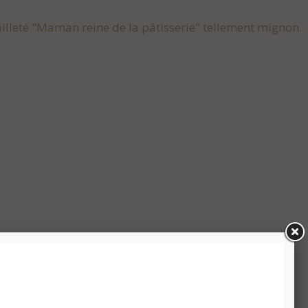
illeté "Maman reine de la pâtisserie" tellement mignon.
ailleté" Bonheur en Famille" tellement mignon.