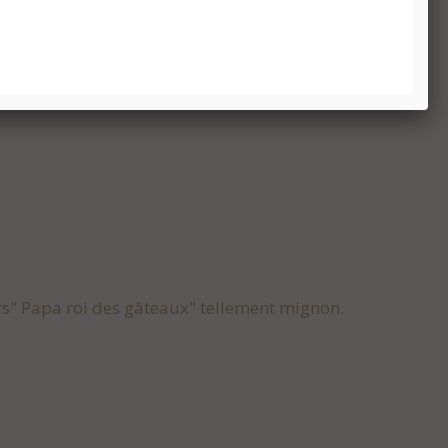
urs" Papa roi des gâteaux" tellement mignon.