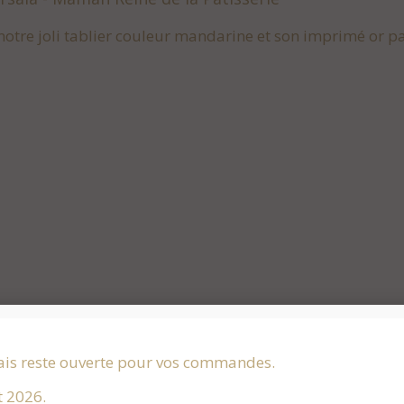
otre joli tablier couleur mandarine et son imprimé or pa
andarine - Bonheur en Famille
otre joli tablier couleur mandarine et son imprimé or p
ais reste ouverte pour vos commandes.
t 2026.