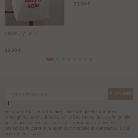
Prix
39,90 €
+AJOUTER AU PANIER
Cabas Lily - Milk
Prix
39,90 €
+AJOUTER AU PANIER
En soumettant ce formulaire, j'accepte que les données
renseignées soient utilisées par la SAS Marcel & Lily afin qu'elle
puisse accuser réception de votre demande, y répondre, et le
cas échéant, gérer la relation commerciale et contractuelle qui
pourrait en résulter.