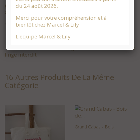
garantissant l'absence de produits toxiques pour le
du 24 août 2026.
corps et pour l'environnement.
Merci pour votre compréhension et à
* Impression blanc velours
bientôt chez Marcel & Lily
* Dimensions déplié : 64 X 38 X 17
L'équipe Marcel & Lily
* Conseils d'entretien: Lavage à 30 ° à l'envers - sèche
linge interdit
16 Autres Produits De La Même
Catégorie
Grand Cabas - Bois