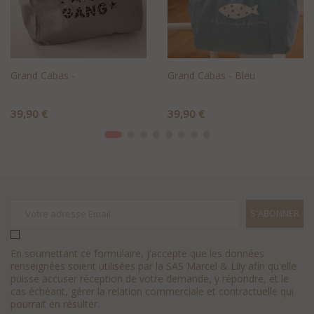
Grand Cabas -
Grand Cabas - Bleu
Prix
Prix
39,90 €
39,90 €
+AJOUTER AU PANIER
+AJOUTER AU PANIER
En soumettant ce formulaire, j'accepte que les données
renseignées soient utilisées par la SAS Marcel & Lily afin qu'elle
puisse accuser réception de votre demande, y répondre, et le
cas échéant, gérer la relation commerciale et contractuelle qui
pourrait en résulter.