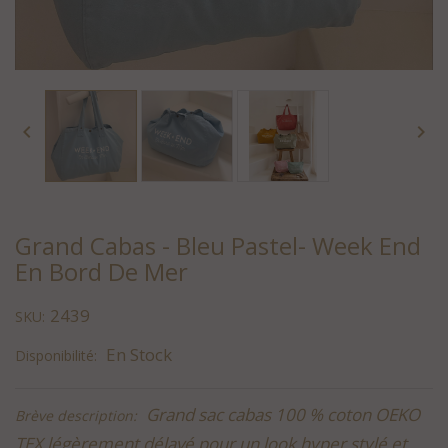


Grand Cabas - Bleu Pastel- Week End
En Bord De Mer
2439
SKU:
En Stock
Disponibilité:
Grand sac cabas 100 % coton OEKO
Brève description:
TEX légèrement délavé pour un look hyper stylé et