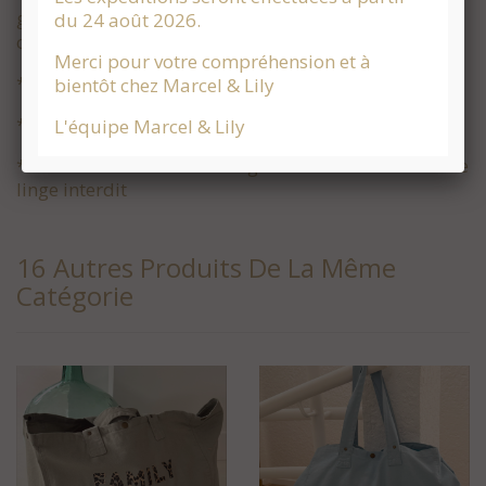
garantissant l'absence de produits toxiques pour le
du 24 août 2026.
corps et pour l'environnement.
Merci pour votre compréhension et à
* Impression blanc velours
bientôt chez Marcel & Lily
* Dimensions déplié : 64 X 38 X 17
L'équipe Marcel & Lily
* Conseils d'entretien: Lavage à 30 ° à l'envers - sèche
linge interdit
16 Autres Produits De La Même
Catégorie