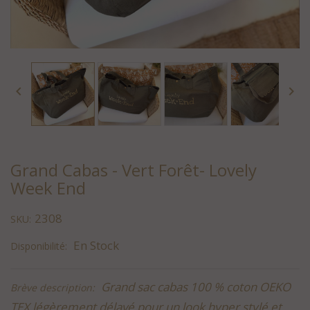


Grand Cabas - Vert Forêt- Lovely
Week End
2308
SKU:
En Stock
Disponibilité:
Grand sac cabas 100 % coton OEKO
Brève description:
TEX légèrement délavé pour un look hyper stylé et