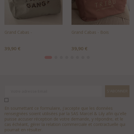
Grand Cabas -
Grand Cabas - Bois
Prix
Prix
39,90 €
39,90 €
+AJOUTER AU PANIER
+AJOUTER AU PANIER
En soumettant ce formulaire, j'accepte que les données
renseignées soient utilisées par la SAS Marcel & Lily afin qu'elle
puisse accuser réception de votre demande, y répondre, et le
cas échéant, gérer la relation commerciale et contractuelle qui
pourrait en résulter.