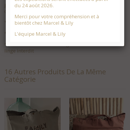
garantissant l'absence de produits toxiques pour le
du 24 août 2026.
corps et pour l'environnement.
Merci pour votre compréhension et à
* Impression or pailleté
bientôt chez Marcel & Lily
* Dimensions déplié : 64 X 38 X 17
L'équipe Marcel & Lily
* Conseils d'entretien: Lavage à 30 ° à l'envers - sèche
linge interdit
16 Autres Produits De La Même
Catégorie