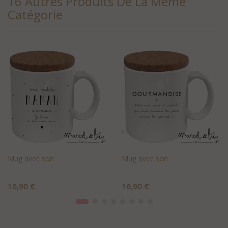
16 Autres Produits De La Même
Catégorie
Mug avec son
Mug avec son
Prix
Prix
16,90 €
16,90 €
+AJOUTER AU PANIER
+AJOUTER AU PANIER