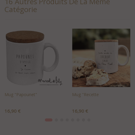
16 Autres Produits De La Même
Catégorie
Mug "Papounet"
Mug "Recette
Prix
Prix
16,90 €
16,90 €
+AJOUTER AU PANIER
+AJOUTER AU PANIER