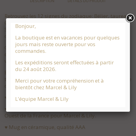
DESCRIPTION
DÉTAILS DU PRODUIT
Retrouvez les 12 signes du zodiaque: Bélier, taureau,
Gemeaux, Cancer, Lion, Vierge, Balance, Scorpion,
Bonjour,
Sagittaire, Capricorne, Verseau et Poisson. A vous de
choisir !
La boutique est en vacances pour quelques
jours mais reste ouverte pour vos
Chaque mug est créé en France et livré avec son
commandes.
couvercle en liège 100% biologique, pour garder
votre boisson bien au chaud.
Les expéditions seront effectuées à partir
du 24 août 2026.
Et nous avons pensé à tout afin d'éviter les vilaines
traces sur votre table, vous pourrez l'utiliser en guise
Merci pour votre compréhension et à
de sous tasse !
bientôt chez Marcel & Lily
♥ Contenance : 325 ml
L'équipe Marcel & Lily
♥ Couvercle en liège fabriqué en exclu dans le Sud
Ouest de la France pour Marcel & Lily.
♥ Mug en céramique, qualité AAA