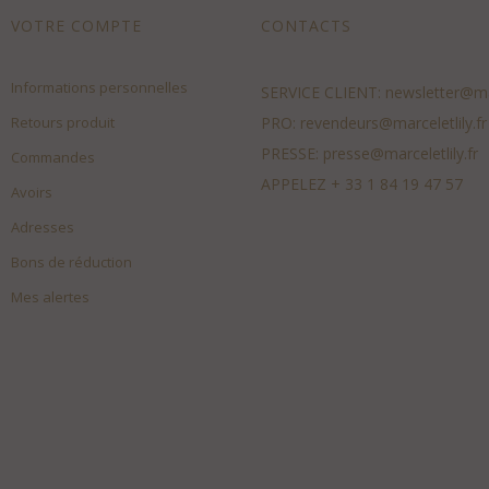
VOTRE COMPTE
CONTACTS
Informations personnelles
SERVICE CLIENT:
newsletter@mar
Retours produit
PRO:
revendeurs@marceletlily.fr
PRESSE:
presse@marceletlily.fr
Commandes
APPELEZ
+ 33 1 84 19 47 57
Avoirs
Adresses
Bons de réduction
Mes alertes