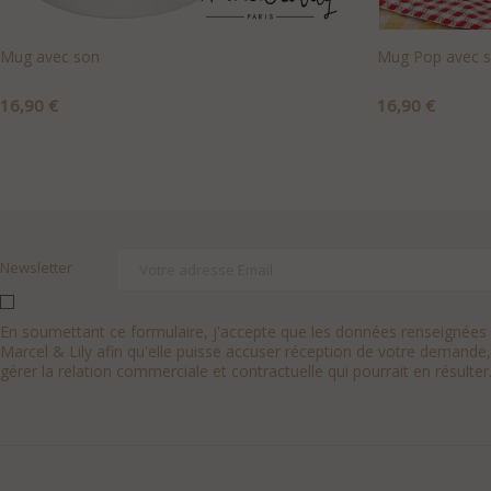
Mug avec son
Mug Pop avec 
Prix
Prix
16,90 €
16,90 €
+AJOUTER AU PANIER
+AJOUTER A
Newsletter
En soumettant ce formulaire, j'accepte que les données renseignées s
Marcel & Lily afin qu'elle puisse accuser réception de votre demande,
gérer la relation commerciale et contractuelle qui pourrait en résulter