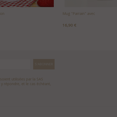
son
Mug "Parrain" avec
Prix
16,90 €
U PANIER
+AJOUTER AU PANIER
oient utilisées par la SAS
 y répondre, et le cas échéant,
.