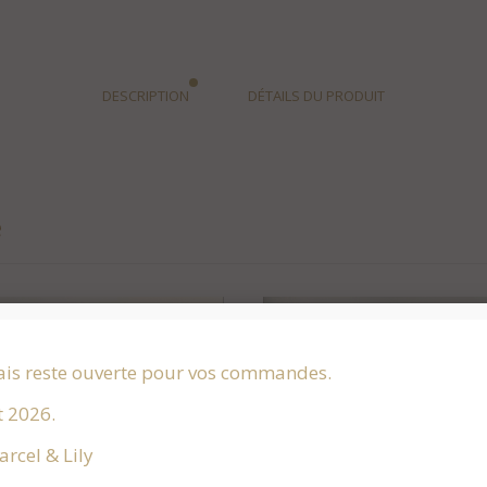
DESCRIPTION
DÉTAILS DU PRODUIT
e
ais reste ouverte pour vos commandes.
t 2026.
rcel & Lily