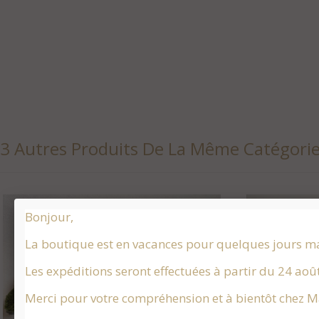
3 Autres Produits De La Même Catégori
Bonjour,
La boutique est en vacances pour quelques jours m
Les expéditions seront effectuées à partir du 24 aoû
Merci pour votre compréhension et à bientôt chez Ma