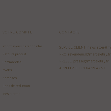
VOTRE COMPTE
CONTACTS
Informations personnelles
SERVICE CLIENT:
newsletter@mar
Retours produit
PRO:
revendeurs@marceletlily.fr
PRESSE:
presse@marceletlily.fr
Commandes
APPELEZ
+ 33 1 84 19 47 57
Avoirs
Adresses
Bons de réduction
Mes alertes