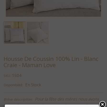
Housse De Coussin 100% Lin - Blanc
Craie - Maman Love
1504
SKU:
En Stock
Disponibilité:
Pour la fête des mères nous avons
Brève description:
imaginé pour toutes les mamans love une jolie